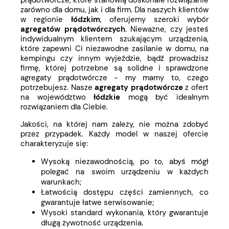
prądotwórcze
, które stanowią doskonałe rozwiązanie
zarówno dla domu, jak i dla firm. Dla naszych klientów
w regionie
łódzkim
, oferujemy szeroki wybór
agregatów prądotwórczych
. Nieważne, czy jesteś
indywidualnym klientem szukającym urządzenia,
które zapewni Ci niezawodne zasilanie w domu, na
kempingu czy innym wyjeździe, bądź prowadzisz
firmę, której potrzebne są solidne i sprawdzone
agregaty prądotwórcze - my mamy to, czego
potrzebujesz. Nasze
agregaty prądotwórcze
z ofert
na województwo
łódzkie
mogą być idealnym
rozwiązaniem dla Ciebie.
Jakości, na której nam zależy, nie można zdobyć
przez przypadek. Każdy model w naszej ofercie
charakteryzuje się:
Wysoką niezawodnością, po to, abyś mógł
polegać na swoim urządzeniu w każdych
warunkach;
Łatwością dostępu części zamiennych, co
gwarantuje łatwe serwisowanie;
Wysoki standard wykonania, który gwarantuje
długą żywotność urządzenia.