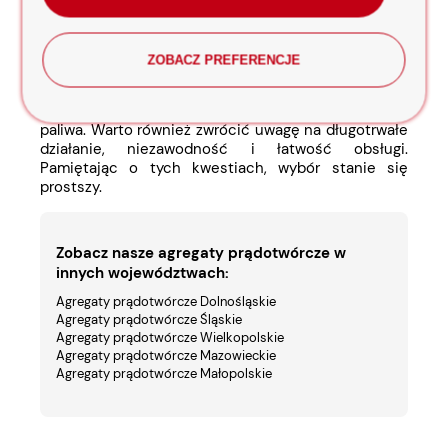
podjęcia właściwej decyzji. Możemy pomóc znaleźć
odpowiednie rozwiązanie dostosowane do
indywidualnych potrzeb każdego klienta
poszukującego
agregatu prądotwórczego w
ZOBACZ PREFERENCJE
województwie łódzkim
.
Niektóre z ważnych kryteriów wyboru to moc i typ
paliwa. Warto również zwrócić uwagę na długotrwałe
działanie, niezawodność i łatwość obsługi.
Pamiętając o tych kwestiach, wybór stanie się
prostszy.
Zobacz nasze agregaty prądotwórcze w
innych województwach:
Agregaty prądotwórcze Dolnośląskie
Agregaty prądotwórcze Śląskie
Agregaty prądotwórcze Wielkopolskie
Agregaty prądotwórcze Mazowieckie
Agregaty prądotwórcze Małopolskie