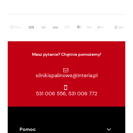
Masz pytanie? Chętnie pomożemy!
silnikispalinowe@interia.pl
531 006 556
,
531 006 772
Pomoc