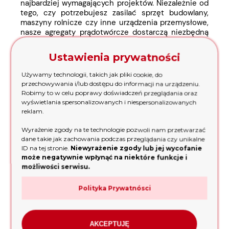
najbardziej wymagających projektów. Niezależnie od
tego, czy potrzebujesz zasilać sprzęt budowlany,
maszyny rolnicze czy inne urządzenia przemysłowe,
nasze agregaty prądotwórcze dostarczą niezbędną
moc i wydajność. Ich solidne i trwałe konstrukcje
zapewniają niezawodność i długą żywotność, nawet
Ustawienia prywatności
przy intensywnym użytkowaniu, co jest kluczowe dla
branż wymagających ciągłości pracy. Wykorzystując
Używamy technologii, takich jak pliki cookie, do
najnowsze technologie, gwarantujemy, że nasze
przechowywania i/lub dostępu do informacji na urządzeniu.
agregaty prądotwórcze dostarczą Ci
Robimy to w celu poprawy doświadczeń przeglądania oraz
bezproblemowej i efektywnej pracy, niezależnie od
wyświetlania spersonalizowanych i niespersonalizowanych
rodzaju zastosowania. Dzięki temu, praca nawet w
reklam.
najbardziej wymagających warunkach staje się
możliwa, a Twój biznes może skupić się na tym, co
Wyrażenie zgody na te technologie pozwoli nam przetwarzać
najważniejsze - realizacji celów. Zaufaj ekspertom i
dane takie jak zachowania podczas przeglądania czy unikalne
wybierz
agregaty prądotwórcze
z naszej oferty w
ID na tej stronie.
Niewyrażenie zgody lub jej wycofanie
Łodzi
- to gwarancja mocy i wydajności dla każdej
może negatywnie wpłynąć na niektóre funkcje i
możliwości serwisu.
branży.
Jak wybrać najlepszy agregat
Polityka Prywatnósci
prądotwórczy?
Rozumienie indywidualnych potrzeb jest kluczem do
AKCEPTUJĘ