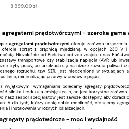
3 999,00 zł
z agregatami prądotwórczymi - szeroka gama
ep z agregatami prądotwórczymi
oferuje zarówno urządzenia j
ofercie sprzęt z prądnicą miedzianą, w opcjach 230 V i
nością. Niezależnie od Państwa potrzeb znajdą u nas Państwo
 zestawy transportowe czy stabilizacja napięcia (AVR lub inw
ne tryby pracy, co przekłada się na niższe zużycie paliwa i d
cznego rozruchu, tzw. SZR, jest nieocenione w sytuacjach 
zasilanie, minimalizując przerwy w dostawie prądu.
 wyjątkowymi wymaganiami polecamy agregaty prądotwórcze 
ść silnika i redukują emisję spalin, co jest korzystne zarówno d
o nasz zespół specjalistów jest zawsze dostępny, aby doradz
ań. A dla tych, którzy cenią sobie mobilność, oferujemy agre
nia i instalowania w różnych lokalizacjach.
agregaty prądotwórcze - moc i wydajność