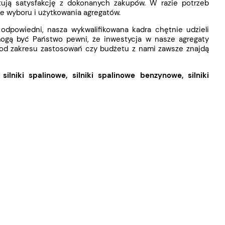
tują satysfakcję z dokonanych zakupów. W razie potrzeb
e wyboru i użytkowania agregatów.
 odpowiedni, nasza wykwalifikowana kadra chętnie udzieli
mogą być Państwo pewni, że inwestycja w nasze agregaty
ie od zakresu zastosowań czy budżetu z nami zawsze znajdą
:
silniki spalinowe
,
silniki spalinowe benzynowe
,
silniki