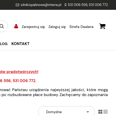
silnikispalinowe@interia.pl
531 006 556
,
531 006 772
Zarejestruj się
Zaloguj się
Strefa Dealera
KONTAKT
BLOG
tów prądotwórczych!
6 556, 531 006 772.
wać Państwu urządzenia najwyższej jakości, które mogą
h po rozbudowane place budowy. Zachęcamy do zapoznania