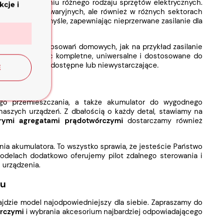
erw w działaniu różnego rodzaju sprzętów elektrycznych.
cje i
 w sytuacjach awaryjnych, ale również w różnych sektorach
czy też w przemyśle, zapewniając nieprzerwane zasilanie dla
borem dla zastosowań domowych, jak na przykład zasilanie
ądzenia są więc kompletne, uniwersalne i dostosowane do
zasilania są niedostępne lub niewystarczające.
E
go przemieszczania, a także akumulator do wygodnego
z naszych urządzeń. Z dbałością o każdy detal, stawiamy na
rymi agregatami prądotwórczymi
dostarczamy również
ania akumulatora. To wszystko sprawia, że jesteście Państwo
delach dodatkowo oferujemy pilot zdalnego sterowania i
 urządzenia.
lu
ajdzie model najodpowiedniejszy dla siebie. Zapraszamy do
órczymi
i wybrania akcesorium najbardziej odpowiadającego