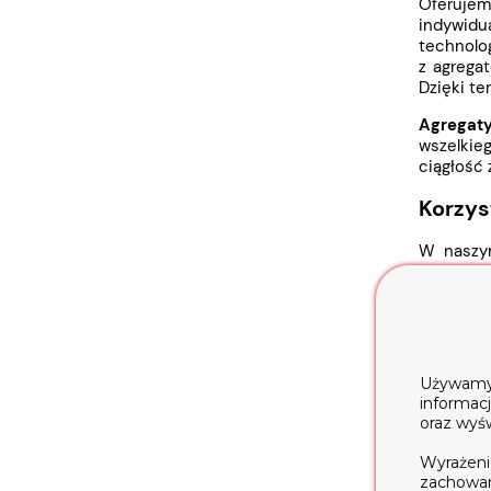
Oferuje
indywidu
technolog
z agrega
Dzięki t
Agregat
wszelkie
ciągłość 
Korzys
W nasz
oferujem
połączeni
Każdy z 
produkty
potwierd
Używamy t
bezpiecze
informac
oraz wyś
Kiedy 
Wyrażeni
Nasze
ag
zachowani