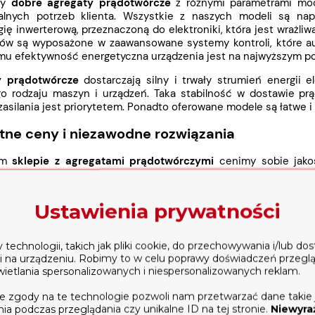
my
dobre agregaty prądotwórcze
z różnymi parametrami moc
alnych potrzeb klienta. Wszystkie z naszych modeli są nap
ię inwerterową, przeznaczoną do elektroniki, która jest wrażliw
tów są wyposażone w zaawansowane systemy kontroli, które au
emu efektywność energetyczna urządzenia jest na najwyższym po
y prądotwórcze
dostarczają silny i trwały strumień energii e
go rodzaju maszyn i urządzeń. Taka stabilność w dostawie pr
zasilania jest priorytetem. Ponadto oferowane modele są łatwe 
tne ceny i niezawodne rozwiązania
ym
sklepie z agregatami prądotwórczymi
cenimy sobie jako
y urządzenia w różnych przedziałach cenowych, łącząc korzys
e dla osób, które cenią sobie zarówno oszczędności, jak i pewn
Ustawienia prywatności
oferowanych przez nas agregatów przechodzi rygorystyczne 
, na których można polegać przez lata. Dodatkowo na wsz
zeniem ich profesjonalnej jakości i niezawodności. Nas
echnologii, takich jak pliki cookie, do przechowywania i/lub do
ństwa i jakości, dlatego są świetnym wyborem dla każdego, kto 
ji na urządzeniu. Robimy to w celu poprawy doświadczeń przegl
wietlania spersonalizowanych i niespersonalizowanych reklam.
agregaty prądotwórcze są przydatne?
e zgody na te technologie pozwoli nam przetwarzać dane takie 
regaty prądotwórcze
są doskonałym rozwiązaniem w miejscac
a podczas przeglądania czy unikalne ID na tej stronie.
Niewyra