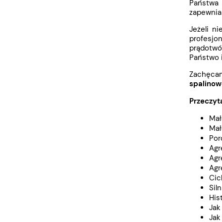
Państwa 
zapewnia
Jeżeli n
profesjo
prądotwór
Państwo 
Zachęca
spalinow
Przeczyt
Mał
Mał
Por
Agr
Agr
Agr
Cic
Sil
His
Jak
Jak