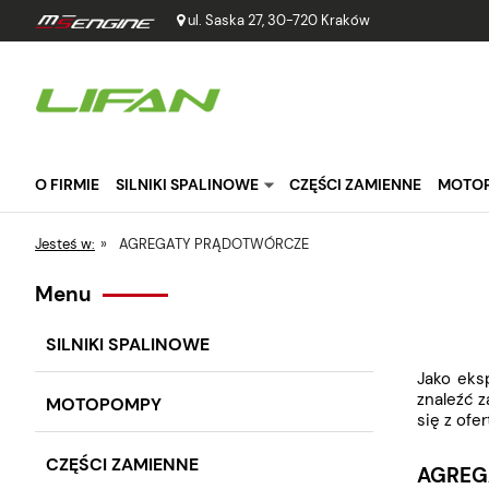
ul. Saska 27, 30-720 Kraków
O FIRMIE
SILNIKI SPALINOWE
CZĘŚCI ZAMIENNE
MOTO
Jesteś w:
»
AGREGATY PRĄDOTWÓRCZE
Menu
SILNIKI SPALINOWE
Jako eks
znaleźć 
MOTOPOMPY
się z of
CZĘŚCI ZAMIENNE
AGREG