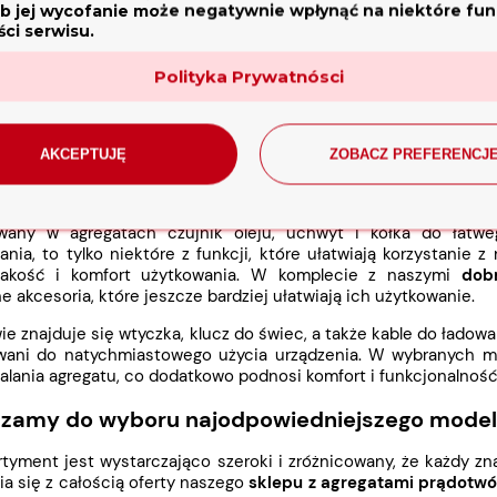
rządzeniom nie muszą Państwo obawiać się nieplanowanych prz
b jej wycofanie może negatywnie wpłynąć na niektóre funk
gregaty prądotwórcze
z naszej oferty sprawdzą się nie tylko
ci serwisu.
ści. Są one niezastąpione na placach budowlanych, w rolnictwie 
urządzeń.
Polityka Prywatnósci
ch wszechstronności i solidności są one również doskonałym wy
 ogrodniczych czy awaryjne wsparcie energetyczne. Nasze urz
norodnych potrzeb, w przypadku których konwencjonalne źródła 
AKCEPTUJĘ
ZOBACZ PREFERENCJ
 jakość i praktyczne dodatki
any w agregatach czujnik oleju, uchwyt i kółka do łatwe
nia, to tylko niektóre z funkcji, które ułatwiają korzystanie 
jakość i komfort użytkowania. W komplecie z naszymi
dob
e akcesoria, które jeszcze bardziej ułatwiają ich użytkowanie.
e znajduje się wtyczka, klucz do świec, a także kable do ładow
wani do natychmiastowego użycia urządzenia. W wybranych mo
zalania agregatu, co dodatkowo podnosi komfort i funkcjonalność
zamy do wyboru najodpowiedniejszego mode
tyment jest wystarczająco szeroki i zróżnicowany, że każdy zn
a się z całością oferty naszego
sklepu z agregatami prądotw