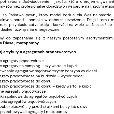
potrzebom. Doświadczenie i jakość, które oferujemy, gwaran
my również profesjonalne doradztwo i wsparcie na każdym etapi
ie są Państwo pewni, który model będzie dla Was najbardziej
nalnych porad i pomoże w doborze urządzenia. Dzięki temu 
cze przyniesie satysfakcję i korzyści na wiele lat. Niezależn
idealne rozwiązanie energetyczne.
my do zapoznania się z naszym pozostałym asortymentem
e Diesel
,
motopompy
.
aj artykuły o agregatach prądotwórczych
e agregaty prądotwórcze
e agregaty na camping – czy warto je kupić
ównanie agregatów prądotwórczych: benzyna vs diesel
egaty prądotwórcze na budowie – wybór modeli
egaty prądotwórcze do domu
egaty prądotwórcze do domu – kiedy warto je kupić
he agregaty prądotwórcze
niki spalinowe do agregatów prądotwórczych
toria agregatów prądotwórczych
 zabezpieczyć się przed skutkami burzy lub ulewy
 przechowywać agregaty i motopompy