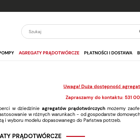
POMPY
AGREGATY PRĄDOTWÓRCZE
PŁATNOŚCI I DOSTAWA
Uwaga! Duża dostępność agrega
Zapraszamy do kontaktu: 531 00
perci w dziedzinie
agregatów prądotwórczych
możemy zaofero
zastosowanie w różnych warunkach - od gospodarstw domowyc
ertą i wyboru modelu dopasowanego do Państwa potrzeb.
ATY PRĄDOTWÓRCZE