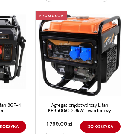
PROMOCJA
ifan 8GF-4
Agregat prądotwórczy Lifan
er
KP3500iO 3,3kW inwerterowy
1 799,00 zł
 KOSZYKA
DO KOSZYKA