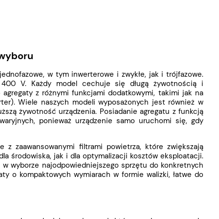
 wyboru
ednofazowe, w tym inwerterowe i zwykłe, jak i trójfazowe.
 400 V. Każdy model cechuje się długą żywotnością i
 agregaty z różnymi funkcjami dodatkowymi, takimi jak na
erter). Wiele naszych modeli wyposażonych jest również w
łuższą żywotność urządzenia. Posiadanie agregatu z funkcją
awaryjnych, ponieważ urządzenie samo uruchomi się, gdy
z zaawansowanymi filtrami powietrza, które zwiększają
la środowiska, jak i dla optymalizacji kosztów eksploatacji.
ić w wyborze najodpowiedniejszego sprzętu do konkretnych
gaty o kompaktowych wymiarach w formie walizki, łatwe do