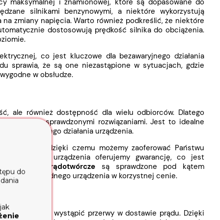
y maksymalnej i znamionowej, które są dopasowane do
ędzane silnikami benzynowymi, a niektóre wykorzystują
a na zmiany napięcia. Warto również podkreślić, że niektóre
tomatycznie dostosowują prędkość silnika do obciążenia.
ziomie.
lektrycznej, co jest kluczowe dla bezawaryjnego działania
ądu sprawia, że są one niezastąpione w sytuacjach, gdzie
i wygodne w obsłudze.
ść, ale również dostępność dla wielu odbiorców. Dlatego
tne ceny ze sprawdzonymi rozwiązaniami. Jest to idealne
ość długotrwałego działania urządzenia.
testy jakości, dzięki czemu możemy zaoferować Państwu
ystkie nasze urządzenia oferujemy gwarancję, co jest
ze
agregaty prądotwórcze
są sprawdzone pod kątem
stępu do
poszukuje solidnego urządzenia w korzystnej cenie.
ądania
jak
h, gdzie mogą wystąpić przerwy w dostawie prądu. Dzięki
żenie