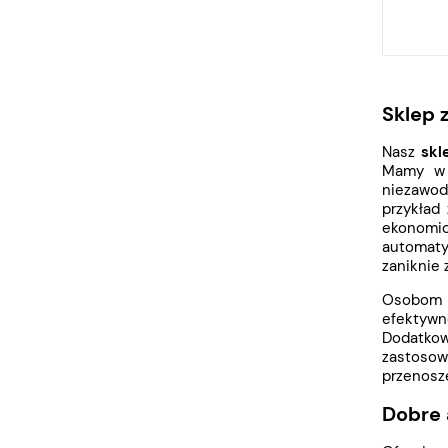
Sklep 
Nasz
skl
Mamy w 
niezawod
przykład
ekonomicz
automaty
zaniknie 
Osobom z
efektywno
Dodatkow
zastosow
przenosze
Dobre 