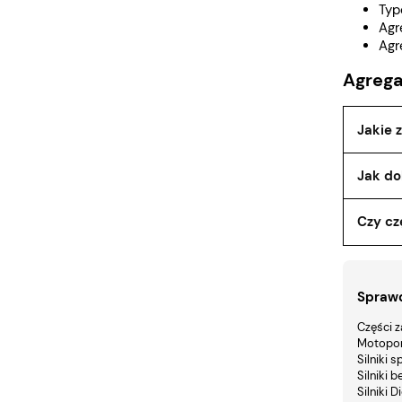
Typ
Agr
Agr
Agrega
Jakie 
Agrega
Jak do
uszkod
obciąż
Dobór o
chronio
Czy cz
zapewn
sprzętu
rozruc
Częstot
pomoże
rodzaj
lub prz
Sprawd
konser
Części 
Motopo
Silniki 
Silniki 
Silniki D