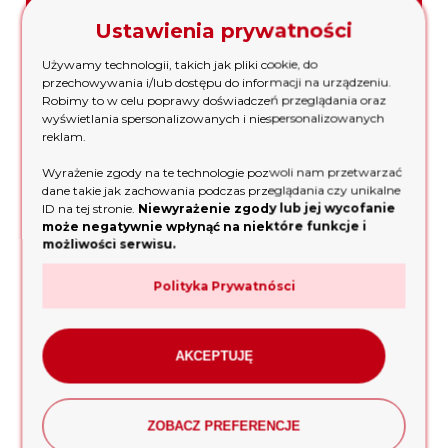
Masz pytanie? Chętnie pomożemy!
Ustawienia prywatności
Używamy technologii, takich jak pliki cookie, do
przechowywania i/lub dostępu do informacji na urządzeniu.
silnikispalinowe@interia.pl
Robimy to w celu poprawy doświadczeń przeglądania oraz
wyświetlania spersonalizowanych i niespersonalizowanych
reklam.
531 006 556
,
531 006 772
Wyrażenie zgody na te technologie pozwoli nam przetwarzać
dane takie jak zachowania podczas przeglądania czy unikalne
ID na tej stronie.
Niewyrażenie zgody lub jej wycofanie
może negatywnie wpłynąć na niektóre funkcje i
możliwości serwisu.
Pomoc
Polityka Prywatnósci
Płatności i dostawa
AKCEPTUJĘ
MS Engine
ZOBACZ PREFERENCJE