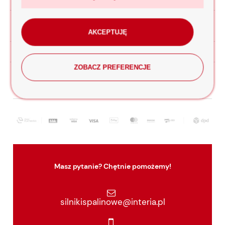
Opinie o produkcie (0)
InPost Paczkomaty
11,90 zł
AKCEPTUJĘ
Kurier DPD
20,00 zł
ZOBACZ PREFERENCJE
odbiór osobisty
(odbiór w siedzibie firmy)
0,00 zł
Masz pytanie? Chętnie pomożemy!
silnikispalinowe@interia.pl