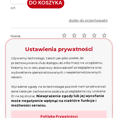
DO KOSZYKA
szt.
dodaj do przechowalni
Ocena:
Ustawienia prywatności
Producent:
Kod produktu:
Lifan
282
Używamy technologii, takich jak pliki cookie, do
przechowywania i/lub dostępu do informacji na urządzeniu.
Robimy to w celu poprawy doświadczeń przeglądania oraz
zapytaj o produkt
wyświetlania spersonalizowanych i niespersonalizowanych
poleć znajomemu
reklam.
dodaj opinię
Wyrażenie zgody na te technologie pozwoli nam przetwarzać
dane takie jak zachowania podczas przeglądania czy unikalne
ID na tej stronie.
Niewyrażenie zgody lub jej wycofanie
może negatywnie wpłynąć na niektóre funkcje i
możliwości serwisu.
Koszty dostawy
Cena nie zawiera ewentualnych kosztów płatności
Polityka Prywatnósci