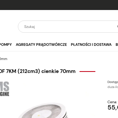
POMPY
AGREGATY PRĄDOTWÓRCZE
PŁATNOŚCI I DOSTAWA
 70mm
70F 7KM (212cm3) cienkie 70mm
Dostęp
duża il
Cena:
55,