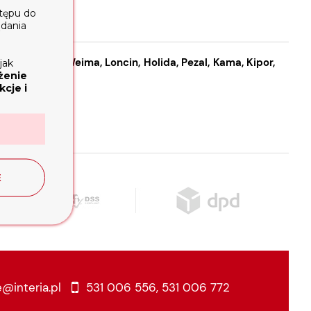
stępu do
ądania
silników
Lifan, Weima, Loncin, Holida, Pezal, Kama, Kipor,
jak
żenie
cje i
E
e@interia.pl
531 006 556
,
531 006 772