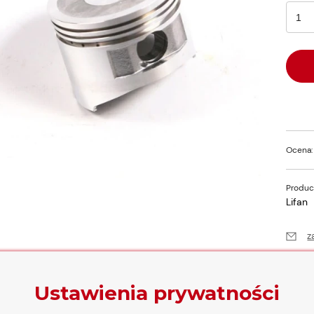
Ocena:
Produc
Lifan
z
p
d
Ustawienia prywatności