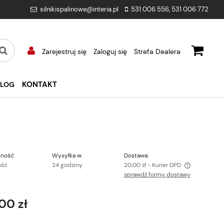
silnikispalinowe@interia.pl
531 006 556
,
531 006 772
Zarejestruj się
Zaloguj się
Strefa Dealera
KONTAKT
BLOG
ność:
Wysyłka w:
Dostawa:
ość
24 godziny
20,00 zł
- Kurier DPD
sprawdź formy dostawy
Cena nie zawiera ewentualnych kosztów
płatności
00 zł