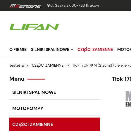
ul. Saska 27, 30-720 Kraków
O FIRMIE
SILNIKI SPALINOWE
CZĘŚCI ZAMIENNE
MOTO
Jesteś w:
»
CZĘŚCI ZAMIENNE
»
Tłok 170F 7KM (212cm3) cienkie
Menu
Tłok 1
SILNIKI SPALINOWE
MOTOPOMPY
CZĘŚCI ZAMIENNE