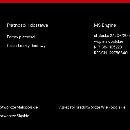
Płatności i dostawa
MS Engine
ul. Saska 27,30-720
Formy płatności
woj. małopolskie
Czas i koszty dostawy
NIP: 6841165228
REGON: 122756640
otwórcze Małopolskie
Agregaty prądotwórcze Wielkopolskie
otwórcze Śląskie