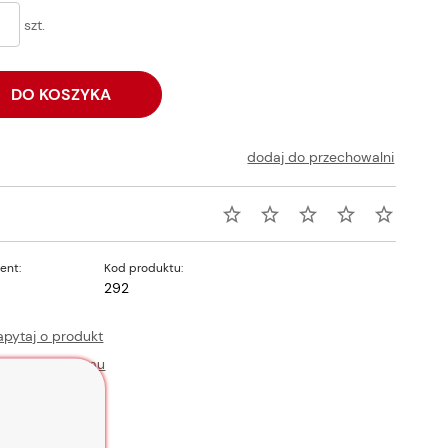
szt.
DO KOSZYKA
dodaj do przechowalni
ent:
Kod produktu:
292
apytaj o produkt
oleć znajomemu
odaj opinię