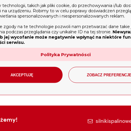
echnologii, takich jak pliki cookie, do przechowywania i/lub do
ji na urządzeniu. Robimy to w celu poprawy doświadczeń przegl
Koszty dostawy
Opinie o produkcie (0)
wietlania spersonalizowanych i niespersonalizowanych reklam.
o silnika 170f na tłok 70mm pod pierścienie cienkie. Pasują do 
e zgody na te technologie pozwoli nam przetwarzać dane takie 
Cena nie zawiera ewentualnych kosztów
c, Zipper, Zonshen, itp.
a podczas przeglądania czy unikalne ID na tej stronie.
Niewyra
płatności
b jej wycofanie może negatywnie wpłynąć na niektóre funk
ć pierścieni: 1mm x 1mm x 2mm(olejowy)
ci serwisu.
Polityka Prywatnósci
AKCEPTUJĘ
ZOBACZ PREFERENCJ
ożemy!
silnikispalinow