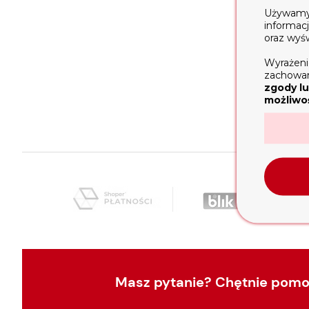
Używamy t
informac
Opis
oraz wyś
Tłok d
Wyrażeni
Venate
zachowani
zgody lu
Gruboś
możliwoś
Masz pytanie? Chętnie pom