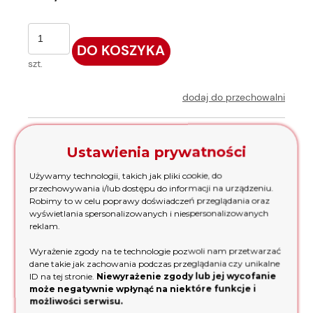
DO KOSZYKA
szt.
dodaj do przechowalni
Ocena:
Ustawienia prywatności
Używamy technologii, takich jak pliki cookie, do
Producent:
Kod produktu:
przechowywania i/lub dostępu do informacji na urządzeniu.
Lifan
88
Robimy to w celu poprawy doświadczeń przeglądania oraz
wyświetlania spersonalizowanych i niespersonalizowanych
zapytaj o produkt
reklam.
poleć znajomemu
Wyrażenie zgody na te technologie pozwoli nam przetwarzać
dane takie jak zachowania podczas przeglądania czy unikalne
dodaj opinię
ID na tej stronie.
Niewyrażenie zgody lub jej wycofanie
może negatywnie wpłynąć na niektóre funkcje i
możliwości serwisu.