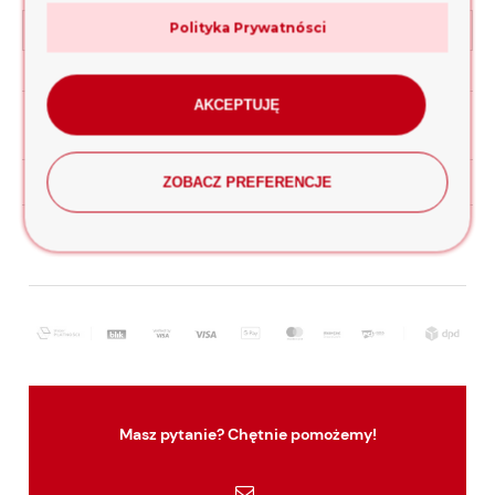
Koszty dostawy
Polityka Prywatnósci
Cena nie zawiera ewentualnych kosztów płatności
Opinie o produkcie (0)
AKCEPTUJĘ
InPost Paczkomaty
11,90 zł
Kurier DPD
20,00 zł
ZOBACZ PREFERENCJE
odbiór osobisty
(odbiór w siedzibie firmy)
0,00 zł
Masz pytanie? Chętnie pomożemy!