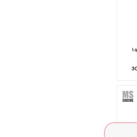
Łą
30