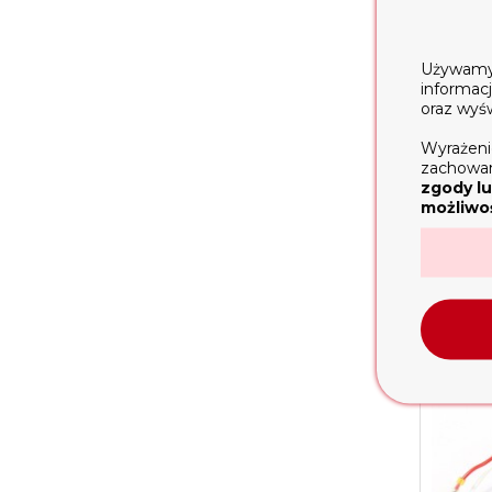
Używamy t
informac
oraz wyś
Wyrażeni
Łoży
zachowani
zgody lu
możliwoś
40