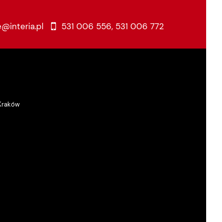
e@interia.pl
531 006 556
,
531 006 772
 Kraków