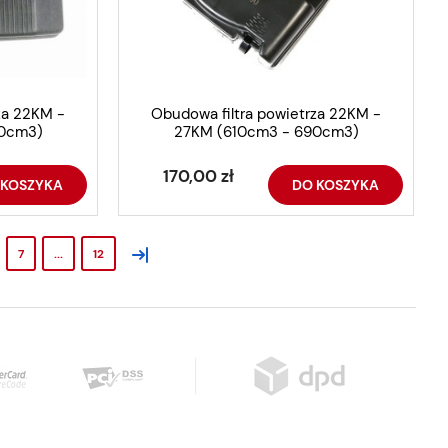
za 22KM -
Obudowa filtra powietrza 22KM -
90cm3)
27KM (610cm3 - 690cm3)
170,00 zł
 KOSZYKA
DO KOSZYKA
»
7
...
12