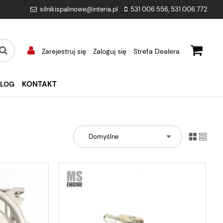
silnikispalinowe@interia.pl
531 006 556
,
531 006 772
Zarejestruj się
Zaloguj się
Strefa Dealera
KONTAKT
BLOG