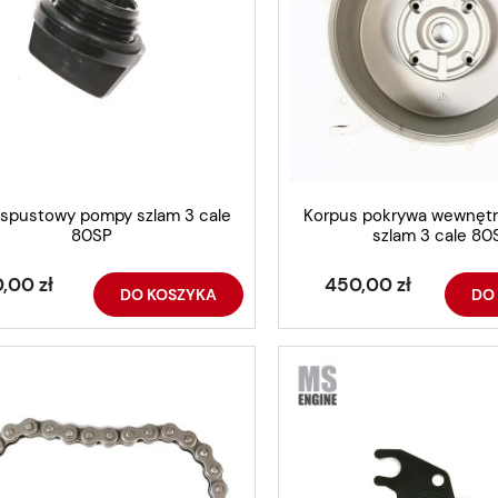
 spustowy pompy szlam 3 cale
Korpus pokrywa wewnęt
80SP
szlam 3 cale 80
,00 zł
450,00 zł
DO KOSZYKA
DO