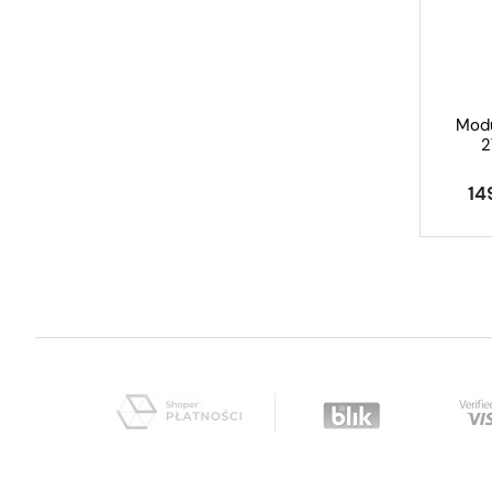
Modu
2
14