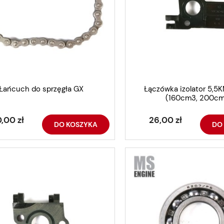
Łańcuch do sprzęgła GX
Łączówka izolator 5,5
(160cm3, 200c
,00 zł
26,00 zł
DO KOSZYKA
DO