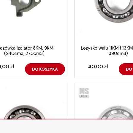
czówka izolator 8KM, 9KM
Łożysko wału 11KM i 13K
(240cm3, 270cm3)
390cm3)
,00 zł
40,00 zł
DO KOSZYKA
DO