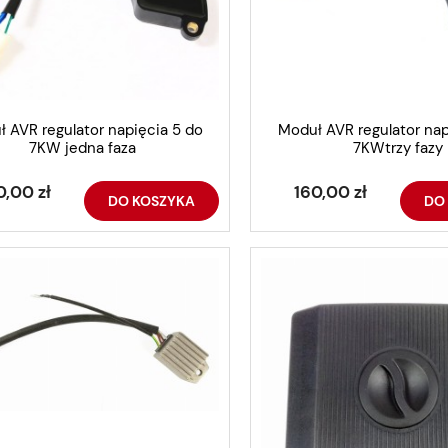
 AVR regulator napięcia 5 do
Moduł AVR regulator nap
7KW jedna faza
7KWtrzy fazy
0,00 zł
160,00 zł
DO KOSZYKA
DO