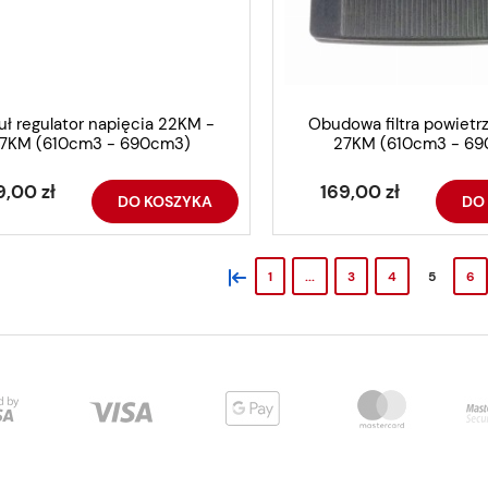
ł regulator napięcia 22KM -
Obudowa filtra powietr
7KM (610cm3 - 690cm3)
27KM (610cm3 - 6
9,00 zł
169,00 zł
DO KOSZYKA
DO
«
1
...
3
4
5
6