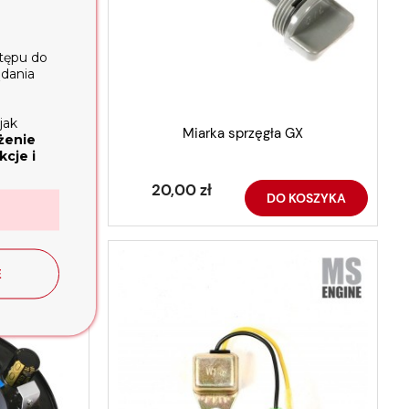
stępu do
ądania
jak
6F i 188F
Miarka sprzęgła GX
żenie
)
cje i
20,00 zł
DO KOSZYKA
E