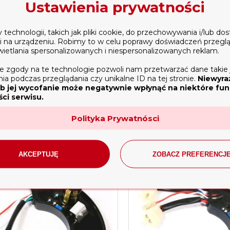
Ustawienia prywatności
echnologii, takich jak pliki cookie, do przechowywania i/lub do
ji na urządzeniu. Robimy to w celu poprawy doświadczeń przegl
wietlania spersonalizowanych i niespersonalizowanych reklam.
e zgody na te technologie pozwoli nam przetwarzać dane takie 
sko wału 8KM i 9KM (240cm3
łożysko wału diesel 18
a podczas przeglądania czy unikalne ID na tej stronie.
Niewyra
270cm3)
(9,5KM i 11,5KM
b jej wycofanie może negatywnie wpłynąć na niektóre funk
ci serwisu.
,00 zł
55,00 zł
DO KOSZYKA
Polityka Prywatnósci
AKCEPTUJĘ
ZOBACZ PREFERENCJ