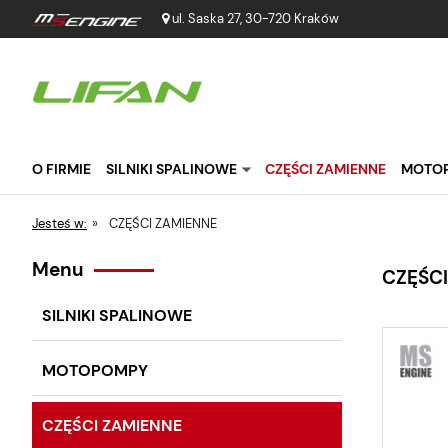
ul. Saska 27, 30-720 Kraków
O FIRMIE
SILNIKI SPALINOWE
CZĘŚCI ZAMIENNE
MOTO
Jesteś w:
»
CZĘŚCI ZAMIENNE
Menu
CZĘŚCI
SILNIKI SPALINOWE
MOTOPOMPY
CZĘŚCI ZAMIENNE