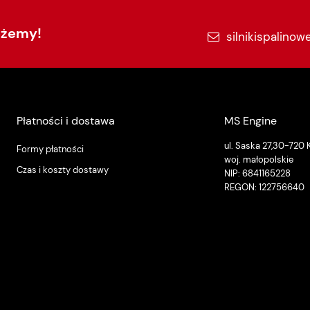
ożemy!
silnikispalinow
Płatności i dostawa
MS Engine
ul. Saska 27,30-720
Formy płatności
woj. małopolskie
Czas i koszty dostawy
NIP: 6841165228
REGON: 122756640