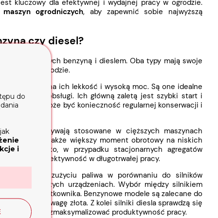
est kluczowy dla efektywnej i wydajnej pracy w ogrodzie.
o maszyn ogrodniczych
, aby zapewnić sobie najwyższą
zyna czy diesel?
ie opcji zasilanych benzyną i dieslem. Oba typy mają swoje
ść pracy w ogrodzie.
 ze względu na ich lekkość i wysoką moc. Są one idealne
z łatwości obsługi. Ich główną zaletą jest szybki start i
stępu do
pracę. Wadą może być konieczność regularnej konserwacji i
ądania
 co sprawia, że bywają stosowane w cięższych maszynach
jak
Ich zaletą jest także większy moment obrotowy na niskich
żenie
cje i
aszyn. Ponadto, w przypadku stacjonarnych agregatów
ględu na ich efektywność w długotrwałej pracy.
ięki niższemu zużyciu paliwa w porównaniu do silników
niem w lżejszych urządzeniach. Wybór między silnikiem
 preferencji użytkownika. Benzynowe modele są zalecane do
bsługi są na wagę złota. Z kolei silniki diesla sprawdzą się
wydajność mogą zmaksymalizować produktywność pracy.
E