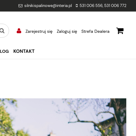
silnikispalinowe@interia.pl
531 006 556
,
531 006 772
Zarejestruj się
Zaloguj się
Strefa Dealera
KONTAKT
BLOG