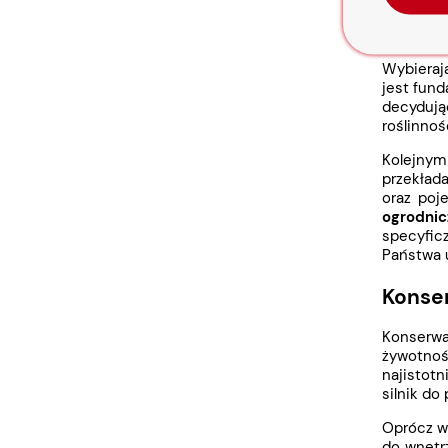
Czynni
Wybiera
jest fund
decyduj
roślinnoś
Kolejnym 
przekłada
oraz poj
ogrodnic
specyfic
Państwa 
Konser
Konserw
żywotno
najistot
silnik do
Oprócz wy
do wnęt