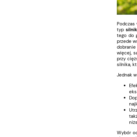
Podczas
typ
siln
tego do g
przede ws
dobranie 
więcej, 
przy cię
silnika, 
Jednak wi
Efe
eks
Dop
naj
Utr
tak
niż
Wybór o