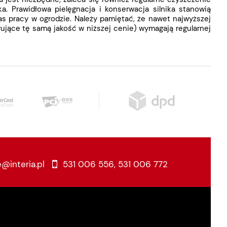
. Prawidłowa pielęgnacja i konserwacja silnika stanowią
s pracy w ogrodzie. Należy pamiętać, że nawet najwyższej
rujące tę samą jakość w niższej cenie) wymagają regularnej
e@interia.pl
531 006 556
,
531 006 772