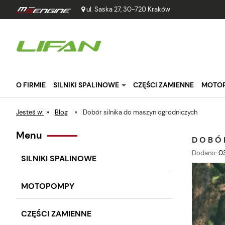
ul. Saska 27, 30-720 Kraków
O FIRMIE
SILNIKI SPALINOWE
CZĘŚCI ZAMIENNE
MOTO
Jesteś w:
»
Blog
»
Dobór silnika do maszyn ogrodniczych
Menu
DOBÓ
Dodano:
0
SILNIKI SPALINOWE
MOTOPOMPY
CZĘŚCI ZAMIENNE