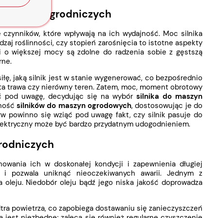
zędziach ogrodniczych
e czynników, które wpływają na ich wydajność. Moc silnika
dzaj roślinności, czy stopień zarośnięcia to istotne aspekty
iki o większej mocy są zdolne do radzenia sobie z gęstszą
rne.
łę, jaką silnik jest w stanie wygenerować, co bezpośrednio
sta trawa czy nierówny teren. Zatem, moc, moment obrotowy
iąć pod uwagę, decydując się na wybór
silnika do maszyn
jność
silników do maszyn ogrodowych
, dostosowując je do
w powinno się wziąć pod uwagę fakt, czy silnik pasuje do
elektryczny może być bardzo przydatnym udogodnieniem.
grodniczych
owania ich w doskonałej kondycji i zapewnienia długiej
 i pozwala uniknąć nieoczekiwanych awarii. Jednym z
a oleju. Niedobór oleju bądź jego niska jakość doprowadza
iltra powietrza, co zapobiega dostawaniu się zanieczyszczeń
ka jest niezbędne; zaleca się również regularne czyszczenie