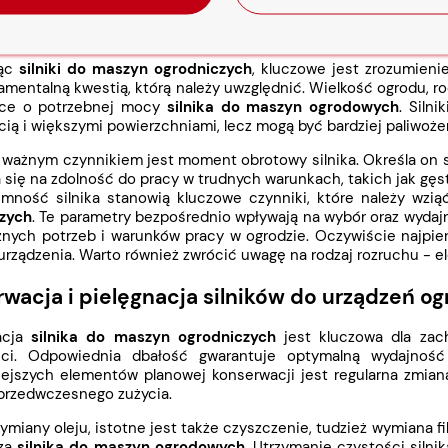
ki wpływające na wydajność silników w nar
jąc
silniki do maszyn ogrodniczych
, kluczowe jest zrozumieni
amentalną kwestią, którą należy uwzględnić. Wielkość ogrodu, ro
ące o potrzebnej mocy
silnika do maszyn ogrodowych
. Siln
cią i większymi powierzchniami, lecz mogą być bardziej paliwoże
ważnym czynnikiem jest moment obrotowy silnika. Określa on si
 się na zdolność do pracy w trudnych warunkach, takich jak gę
emność silnika stanowią kluczowe czynniki, które należy wz
zych
. Te parametry bezpośrednio wpływają na wybór oraz wyda
znych potrzeb i warunków pracy w ogrodzie. Oczywiście najpier
urządzenia. Warto również zwrócić uwagę na rodzaj rozruchu - 
wacja i pielęgnacja silników do urządzeń o
acja
silnika do maszyn ogrodniczych
jest kluczowa dla zach
ści.
Odpowiednia dbałość gwarantuje optymalną wydajność
niejszych elementów planowej konserwacji jest regularna zmian
 przedwczesnego zużycia.
miany oleju, istotne jest także czyszczenie, tudzież wymiana f
rza
silnika do maszyn ogrodowych
. Utrzymanie czystości silni