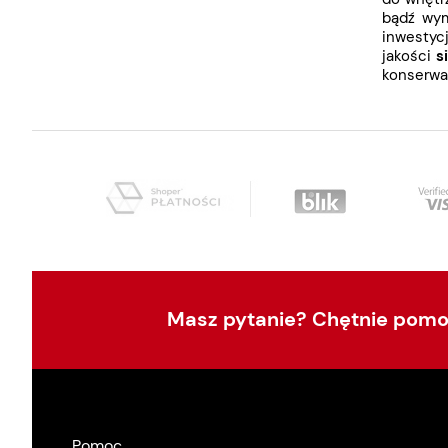
bądź wym
inwestyc
jakości
s
konserwac
Masz pytanie? Chętnie pom
Pomoc