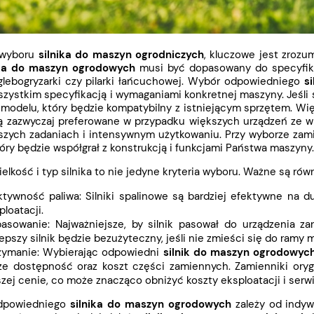
 wyboru
silnika do maszyn ogrodniczych
, kluczowe jest zrozum
ika do maszyn ogrodowych
musi być dopasowany do specyfiki 
lebogryzarki czy pilarki łańcuchowej.
Wybór odpowiedniego
s
zystkim specyfikacją i wymaganiami konkretnej maszyny. Jeśli s
modelu, który będzie kompatybilny z istniejącym sprzętem. Więk
są zazwyczaj preferowane w przypadku większych urządzeń ze wz
ższych zadaniach i intensywnym użytkowaniu. Przy wyborze zami
który będzie współgrał z konstrukcją i funkcjami Państwa maszyny.
elkość i typ silnika to nie jedyne kryteria wyboru. Ważne są równ
ktywność paliwa: Silniki spalinowe są bardziej efektywne na
ploatacji.
asowanie: Najważniejsze, by silnik pasował do urządzenia z
lepszy silnik będzie bezużyteczny, jeśli nie zmieści się do
ramy 
zymanie:
Wybierając odpowiedni
silnik do maszyn ogrodowyc
że dostępność oraz koszt części zamiennych. Zamienniki oryg
szej cenie, co może znacząco obniżyć koszty eksploatacji i ser
dpowiedniego
silnika do maszyn ogrodowych
zależy od indyw