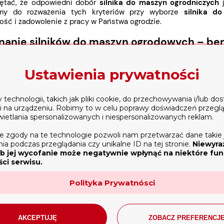
ętać, że odpowiedni dobór
silnika do maszyn ogrodniczych
j
my do rozważenia tych kryteriów przy wyborze
silnika d
ość i zadowolenie z pracy w Państwa ogrodzie.
nanie silników do maszyn ogrodowych – ben
kście
silników do maszyn ogrodowych
, istotne jest porównan
Ustawienia prywatności
ne zastosowania i charakterystyki, które wpływają na efektywno
benzynowe są powszechnie stosowane w maszynach ogrodniczych
ek, podkaszarek i innych urządzeń wymagających mobilności ora
echnologii, takich jak pliki cookie, do przechowywania i/lub do
do osiągania wysokich obrotów, co przekłada się na efektywną 
ji na urządzeniu. Robimy to w celu poprawy doświadczeń przegl
wietlania spersonalizowanych i niespersonalizowanych reklam.
szty eksploatacji.
diesla wyróżniają się wytrzymałością i długą żywotnością,
e zgody na te technologie pozwoli nam przetwarzać dane takie 
ch, takich jak traktorki ogrodowe czy wybrane glebogryzarki. 
a podczas przeglądania czy unikalne ID na tej stronie.
Niewyra
b jej wycofanie może negatywnie wpłynąć na niektóre funk
, co jest bardzo przydatne w niektórych modelach tych m
ci serwisu.
czych, silniki diesla są zazwyczaj standardowym wyborem ze wz
te są bardziej ekonomiczne w długotrwałym użytkowaniu, dz
Polityka Prywatnósci
ych. Ich minusem jest większa masa, co może być ogranicze
ym, a diesla do maszyn ogrodowych zależy od specyfiki pracy i
, często przenoszonych urządzeń, gdzie ich mobilność i łatwość o
ych maszynach, gdzie ich efektywność paliwowa i długotrwała 
AKCEPTUJĘ
ZOBACZ PREFERENCJ