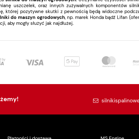
ianę uszczelek, oraz innych zużywalnych komponentów silnika
ję, której pozytywne skutki z pewnością będą widoczne podcza
ilniki do maszyn ogrodowych
, np. marek Honda bądź Lifan (ofe
ji, aby mogły służyć jak najdłużej.
ożemy!
silnikispalinow
Płatności i dostawa
MS Engine