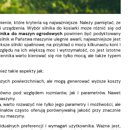
ienie, które kryteria są najważniejsze. Należy pamiętać, że
urządzenia. Wybór silnika do kosiarki może różnić się od
ilnika do maszyn ogrodowych
powinien być podyktowany
ilnik w Państwa maszynie ulegnie awarii, najważniejsze jest
sze silniki spalinowe, na przykład o mocy kilkunastu koni i
ględu na ich większą moc i wytrzymałość, co jest istotne
ennika warto kierować się nie tylko mocą, ale także typem
ież takie aspekty jak:
 dużych powierzchniach, ale mogą generować wyższe koszty
arówno pod względem rozmiarów, jak i parametrów. Nawet
maszyny
.
h
, warto rozważyć nie tylko jego parametry i możliwości, ale
inałów często oferują porównywalną jakość przy znacznie
wisu maszyny.
idualnych preferencji i wymagań użytkownika. Ważne jest,