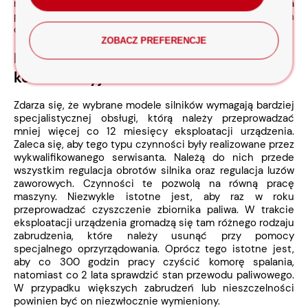
nastąpi jako pierwsze. Zdarza się, że wybrane urządzenia
posiadają także tzw. chwytacz iskier. Powinien być on
czyszczony razem ze świecą zapłonową.
ZOBACZ PREFERENCJE
Bardziej zaawansowane prace
konserwacyjne
Zdarza się, że wybrane modele silników wymagają bardziej
specjalistycznej obsługi, którą należy przeprowadzać
mniej więcej co 12 miesięcy eksploatacji urządzenia.
Zaleca się, aby tego typu czynności były realizowane przez
wykwalifikowanego serwisanta. Należą do nich przede
wszystkim regulacja obrotów silnika oraz regulacja luzów
zaworowych. Czynności te pozwolą na równą pracę
maszyny. Niezwykle istotne jest, aby raz w roku
przeprowadzać czyszczenie zbiornika paliwa. W trakcie
eksploatacji urządzenia gromadzą się tam różnego rodzaju
zabrudzenia, które należy usunąć przy pomocy
specjalnego oprzyrządowania. Oprócz tego istotne jest,
aby co 300 godzin pracy czyścić komorę spalania,
natomiast co 2 lata sprawdzić stan przewodu paliwowego.
W przypadku większych zabrudzeń lub nieszczelności
powinien być on niezwłocznie wymieniony.