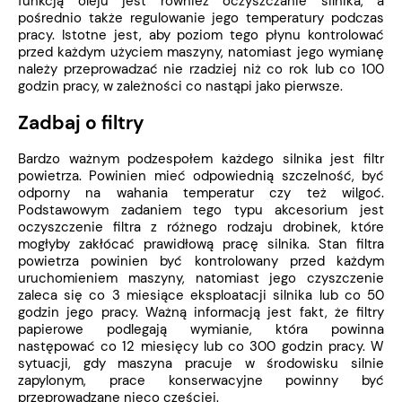
funkcją oleju jest również oczyszczanie silnika, a
pośrednio także regulowanie jego temperatury podczas
pracy. Istotne jest, aby poziom tego płynu kontrolować
przed każdym użyciem maszyny, natomiast jego wymianę
należy przeprowadzać nie rzadziej niż co rok lub co 100
godzin pracy, w zależności co nastąpi jako pierwsze.
Zadbaj o filtry
Bardzo ważnym podzespołem każdego silnika jest filtr
powietrza. Powinien mieć odpowiednią szczelność, być
odporny na wahania temperatur czy też wilgoć.
Podstawowym zadaniem tego typu akcesorium jest
oczyszczenie filtra z różnego rodzaju drobinek, które
mogłyby zakłócać prawidłową pracę silnika. Stan filtra
powietrza powinien być kontrolowany przed każdym
uruchomieniem maszyny, natomiast jego czyszczenie
zaleca się co 3 miesiące eksploatacji silnika lub co 50
godzin jego pracy. Ważną informacją jest fakt, że filtry
papierowe podlegają wymianie, która powinna
następować co 12 miesięcy lub co 300 godzin pracy. W
sytuacji, gdy maszyna pracuje w środowisku silnie
zapylonym, prace konserwacyjne powinny być
przeprowadzane nieco częściej.