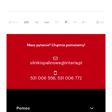
Masz pytanie? Chętnie pomożemy!
silnikispalinowe@interia.pl
531 006 556
,
531 006 772
Pomoc