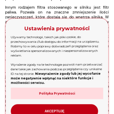
Innym rodzajem filtra stosowanego w silniku jest filtr
paliwa. Pozwala on na znaczne zmniejszenie ilości
zanieczyszczeń, które dostają się do wnętrza silnika. W
znakomity sposób zatrzymuje on piasek, drobinki rdzy czy
też cząstki metali znajdujące się na powierzchni paliwa.
Ustawienia prywatności
Zużyty lub niesprawny filtr może zmniejszyć płynność
pracy silnika oraz zwiększyć jego spalanie, dlatego tak
Używamy technologii, takich jak pliki cookie, do
istotna jest jego właściwa konserwacja. Zaleca się
przechowywania i/lub dostępu do informacji na urządzeniu.
czyszczenie filtra paliwa mniej więcej co pół roku
Robimy to w celu poprawy doświadczeń przeglądania oraz
eksploatacji lub co 100 godzin pracy silnika.
wyświetlania spersonalizowanych i niespersonalizowanych
reklam.
Właściwy rozruch silnika
Wyrażenie zgody na te technologie pozwoli nam przetwarzać
dane takie jak zachowania podczas przeglądania czy unikalne
Jednym z najistotniejszych elementów każdego silnika
ID na tej stronie.
Niewyrażenie zgody lub jej wycofanie
jest świeca zapłonowa. Jej zadaniem jest wytworzenie
może negatywnie wpłynąć na niektóre funkcje i
iskry zapalającej benzynę w komorze spalania silnika.
możliwości serwisu.
Odpowiednio pracująca świeca zapłonowa zapewnia
właściwy rozruch maszyny. Tego typu akcesorium
Polityka Prywatnósci
powinno być kontrolowane i czyszczone mniej więcej co
pół roku eksploatacji lub co 100 godzin pracy urządzenia.
Całkowitą wymianę świecy zapłonowej zaleca się co 12
miesięcy lub co 300 godzin pracy silnika, w zależności co
AKCEPTUJĘ