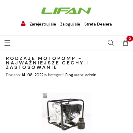
Zarejestruj się
Zaloguj się
Strefa Dealera
RODZAJE MOTOPOMP -
NAJWAŻNIEJSZE CECHY I
ZASTOSOWANIE
Dodano:
14-08-2022
w kategorii:
Blog
autor:
admin