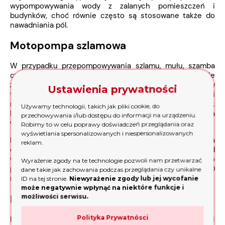
wypompowywania wody z zalanych pomieszczeń i
budynków, choć równie często są stosowane także do
nawadniania pól.
Motopompa szlamowa
W przypadku przepompowywania szlamu, mułu, szamba
czy też mocno zapiaszczonej wody swoje zastosowanie
znajdzie motopompa szlamowa. Została skonstruowana w
Ustawienia prywatności
taki sposób, aby poradzić sobie z gęstszymi zawiesinami
niż jest to w przypadku tradycyjnej i oczyszczonej wody.
Używamy technologii, takich jak pliki cookie, do
Bardzo dużą zaletą motopomp szlamowych jest wysoka
przechowywania i/lub dostępu do informacji na urządzeniu.
wydajność dochodząca nawet do 750 l/minutę.
Robimy to w celu poprawy doświadczeń przeglądania oraz
wyświetlania spersonalizowanych i niespersonalizowanych
Bardzo popularnym urządzeniem jest również motopompa
reklam.
ciśnieniowa. Mimo, iż odznacza się najmniejszą spośród
wcześniej podanych wydajności, bo ok. 600 l/minutę, to
Wyrażenie zgody na te technologie pozwoli nam przetwarzać
posiada zdolność podnoszenia na wysokość aż 60
dane takie jak zachowania podczas przeglądania czy unikalne
metrów.
ID na tej stronie.
Niewyrażenie zgody lub jej wycofanie
może negatywnie wpłynąć na niektóre funkcje i
Na co zwrócić uwagę przed zakupem?
możliwości serwisu.
Polityka Prywatnósci
Najważniejszą cechą motopompy, na jaką należy spojrzeć